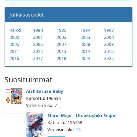
Julkaisuvuodet
Kaikki
1984
1985
1994
1997
2000
2001
2002
2003
2004
2005
2006
2007
2008
2009
2011
2012
2013
2014
2015
2016
2017
2018
2024
2025
Suosituimmat
Aishiteruze Baby
Katsottu: 196636
Viimeisin luku:
7
Shiroi Majo - Utsukushiki Sniper
Katsottu: 156168
Viimeisin luku:
15