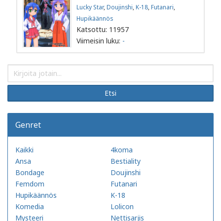
Lucky Star
,
Doujinshi
,
K-18
,
Futanari
,
Hupikäännös
Katsottu: 11957
Viimeisin luku:
-
Etsi
Genret
Kaikki
4koma
Ansa
Bestiality
Bondage
Doujinshi
Femdom
Futanari
Hupikäännös
K-18
Komedia
Lolicon
Mysteeri
Nettisarjis