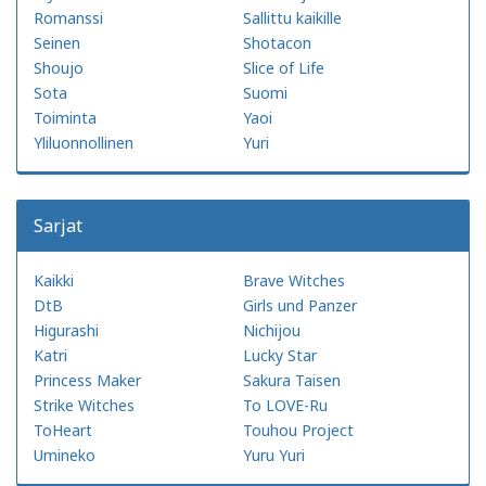
Romanssi
Sallittu kaikille
Seinen
Shotacon
Shoujo
Slice of Life
Sota
Suomi
Toiminta
Yaoi
Yliluonnollinen
Yuri
Sarjat
Kaikki
Brave Witches
DtB
Girls und Panzer
Higurashi
Nichijou
Katri
Lucky Star
Princess Maker
Sakura Taisen
Strike Witches
To LOVE-Ru
ToHeart
Touhou Project
Umineko
Yuru Yuri