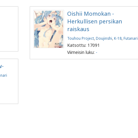
Oishii Momokan -
Herkullisen persikan
raiskaus
Touhou Project
,
Doujinshi
,
K-18
,
Futanari
Katsottu: 17091
Viimeisin luku:
-
w-
nari