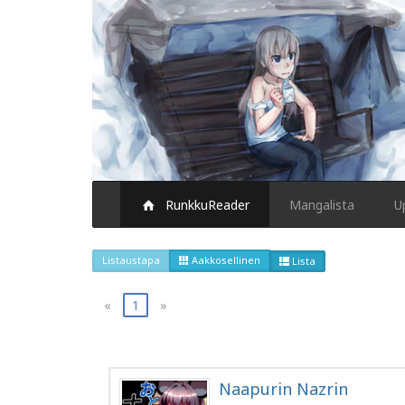
RunkkuReader
Mangalista
U
Listaustapa
Aakkosellinen
Lista
«
1
»
Naapurin Nazrin