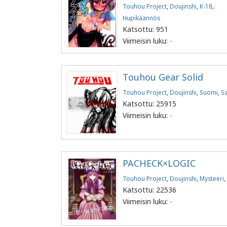
Touhou Project
,
Doujinshi
,
K-18
,
Hupikäännös
Katsottu: 951
Viimeisin luku:
-
Touhou Gear Solid
Touhou Project
,
Doujinshi
,
Suomi
,
Sa
Katsottu: 25915
Viimeisin luku:
-
PACHECK×LOGIC
Touhou Project
,
Doujinshi
,
Mysteeri
,
Katsottu: 22536
Viimeisin luku:
-