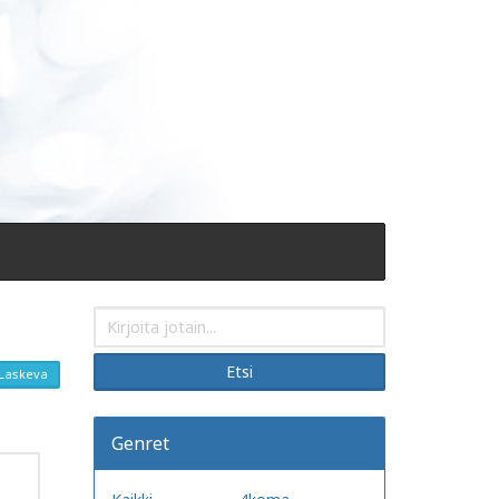
Etsi
Laskeva
Genret