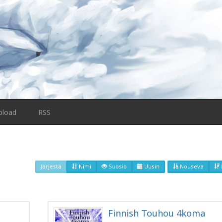
pload
RSS
Järjestä
Nimi
Suosio
Uusin
Nouseva
Finnish Touhou 4koma