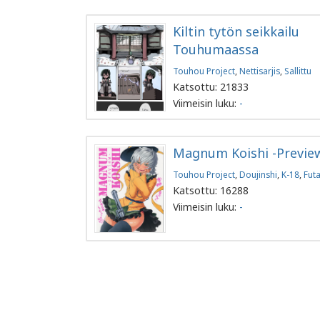
Kiltin tytön seikkailu
Touhumaassa
Touhou Project
,
Nettisarjis
,
Sallittu
Katsottu: 21833
Viimeisin luku:
-
Magnum Koishi -Previe
Touhou Project
,
Doujinshi
,
K-18
,
Futa
Katsottu: 16288
Viimeisin luku:
-