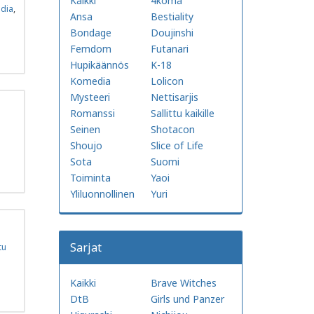
Kaikki
4koma
dia
,
Ansa
Bestiality
Bondage
Doujinshi
Femdom
Futanari
Hupikäännös
K-18
Komedia
Lolicon
Mysteeri
Nettisarjis
Romanssi
Sallittu kaikille
Seinen
Shotacon
Shoujo
Slice of Life
Sota
Suomi
Toiminta
Yaoi
Yliluonnollinen
Yuri
Sarjat
tu
Kaikki
Brave Witches
DtB
Girls und Panzer