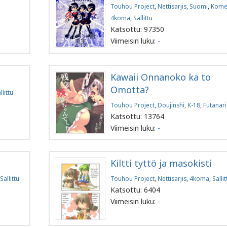
Touhou Project
,
Nettisarjis
,
Suomi
,
Kome
4koma
,
Sallittu
Katsottu: 97350
Viimeisin luku:
-
Kawaii Onnanoko ka to
Omotta?
llittu
Touhou Project
,
Doujinshi
,
K-18
,
Futanari
Katsottu: 13764
Viimeisin luku:
-
Kiltti tyttö ja masokisti
Sallittu
Touhou Project
,
Nettisarjis
,
4koma
,
Sallit
Katsottu: 6404
Viimeisin luku:
-