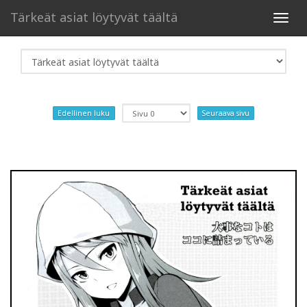
Tärkeät asiat löytyvät täältä
Toggl
navig
Edellinen luku
Seuraava sivu