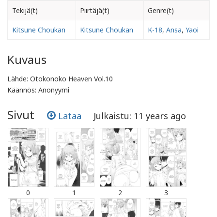
Tekijä(t)
Piirtäjä(t)
Genre(t)
Kitsune Choukan
Kitsune Choukan
K-18
,
Ansa
,
Yaoi
Kuvaus
Lähde: Otokonoko Heaven Vol.10
Käännös: Anonyymi
Sivut
Lataa
Julkaistu: 11 years ago
0
1
2
3