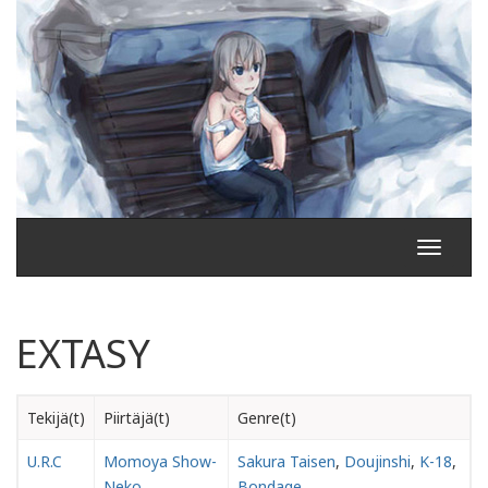
Toggle
navigati
EXTASY
Tekijä(t)
Piirtäjä(t)
Genre(t)
U.R.C
Momoya Show-
Sakura Taisen
,
Doujinshi
,
K-18
,
Neko
Bondage