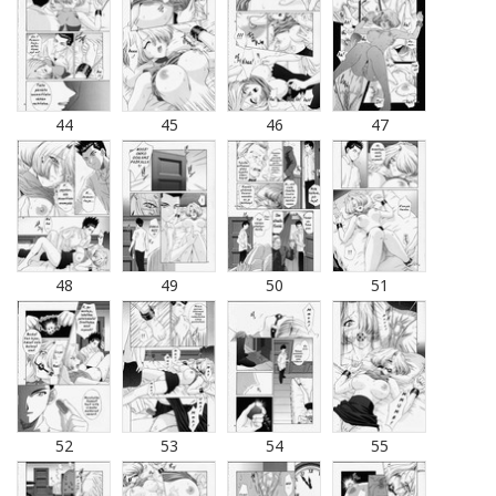
44
45
46
47
48
49
50
51
52
53
54
55