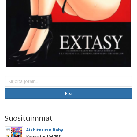
Etsi
Suosituimmat
Aishiteruze Baby
Katsottu: 196755