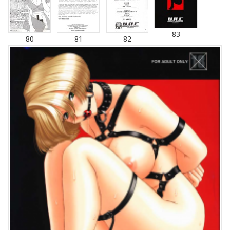
83
80
81
82