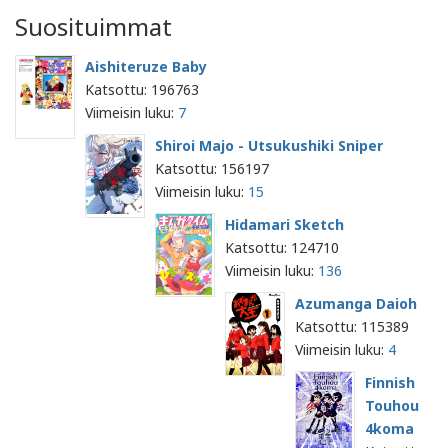
Suosituimmat
Aishiteruze Baby
Katsottu: 196763
Viimeisin luku:
7
Shiroi Majo - Utsukushiki Sniper
Katsottu: 156197
Viimeisin luku:
15
Hidamari Sketch
Katsottu: 124710
Viimeisin luku:
136
Azumanga Daioh
Katsottu: 115389
Viimeisin luku:
4
Finnish
Touhou
4koma