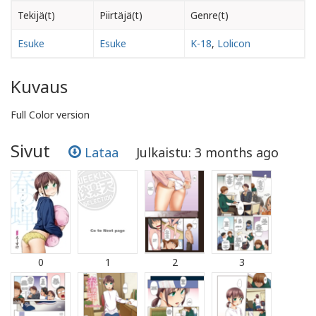
Tekijä(t)
Piirtäjä(t)
Genre(t)
Esuke
Esuke
K-18
,
Lolicon
Kuvaus
Full Color version
Sivut
Lataa
Julkaistu: 3 months ago
0
1
2
3