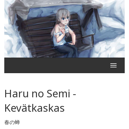
Toggle
navigati
Haru no Semi -
Kevätkaskas
春の蝉