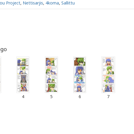
ou Project
,
Nettisarjis
,
4koma
,
Sallittu
ago
4
5
6
7