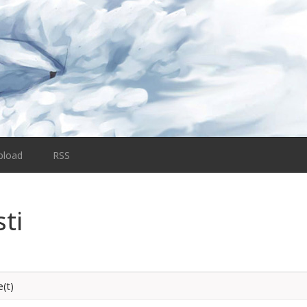
pload
RSS
sti
(t)