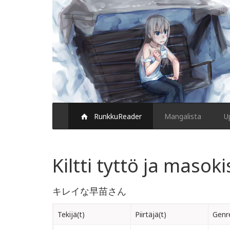
RunkkuReader
Mangalista
U
Kiltti tyttö ja masoki
キレイな早苗さん
Tekijä(t)
Piirtäjä(t)
Genre