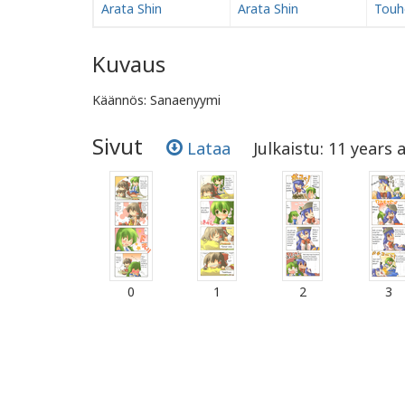
Arata Shin
Arata Shin
Touh
Kuvaus
Käännös: Sanaenyymi
Sivut
Lataa
Julkaistu: 11 years 
0
1
2
3