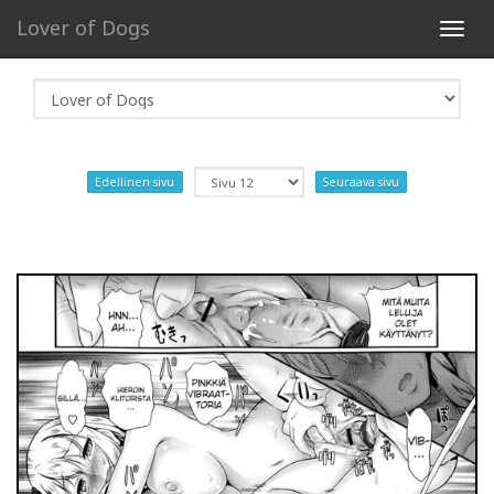
Lover of Dogs
Toggl
navig
Edellinen sivu
Seuraava sivu