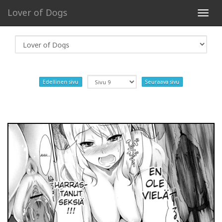
Lover of Dogs
Toggl
navig
Edellinen sivu
Seuraava sivu