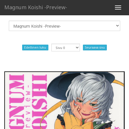
Magnum Koishi -Preview-
Toggl
navig
Edellinen luku
Seuraava sivu