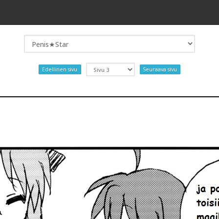
Edellinen sivu
Seuraava sivu