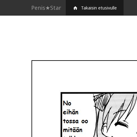
Penis★Star
Takaisin etusivulle