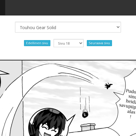
Edellinen sivu
Seuraava sivu