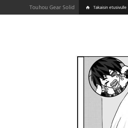
Touhou Gear Solid
Takaisin etusivulle