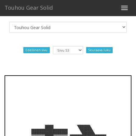
Touhou Gear Solid
Toggl
navig
Edellinen sivu
Seuraava luku