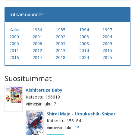
Julkaisuvuodet
Kaikki
1984
1985
1994
1997
2000
2001
2002
2003
2004
2005
2006
2007
2008
2009
2011
2012
2013
2014
2015
2016
2017
2018
2024
2025
Suosituimmat
Aishiteruze Baby
Katsottu: 196619
Viimeisin luku:
7
Shiroi Majo - Utsukushiki Sniper
Katsottu: 156164
Viimeisin luku:
15