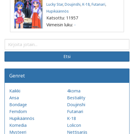
Lucky Star
,
Doujinshi
,
K-18
,
Futanari
,
Hupikäännös
Katsottu: 11957
Viimeisin luku:
-
Etsi
Genret
Kaikki
4koma
Ansa
Bestiality
Bondage
Doujinshi
Femdom
Futanari
Hupikäännös
K-18
Komedia
Lolicon
Mysteeri
Nettisarjis