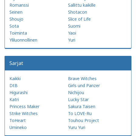
Romanssi
Sallittu kaikille
Seinen
Shotacon
Shoujo
Slice of Life
Sota
Suomi
Toiminta
Yaoi
Yliluonnollinen
Yuri
Sarjat
Kaikki
Brave Witches
DtB
Girls und Panzer
Higurashi
Nichijou
Katri
Lucky Star
Princess Maker
Sakura Taisen
Strike Witches
To LOVE-Ru
ToHeart
Touhou Project
Umineko
Yuru Yuri