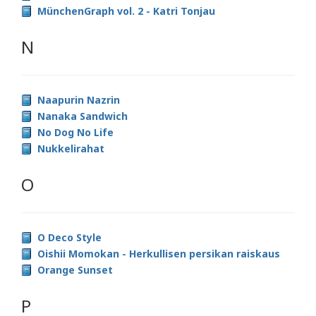
MünchenGraph vol. 2 - Katri Tonjau
N
Naapurin Nazrin
Nanaka Sandwich
No Dog No Life
Nukkelirahat
O
O Deco Style
Oishii Momokan - Herkullisen persikan raiskaus
Orange Sunset
P