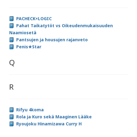
PACHECK×LOGIC
Pahat Taikatytöt vs Oikeudenmukaisuuden
Naamiosetä
Pantsujen ja housujen rajanveto
Penis★Star
Q
R
Rifyu 4koma
Rola ja Kuro sekä Maaginen Lääke
Ryoujoku Hinamizawa Curry H