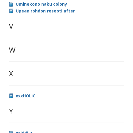
Uminekono naku colony
Upean rohdon resepti after
V
W
X
xxxHOLiC
Y