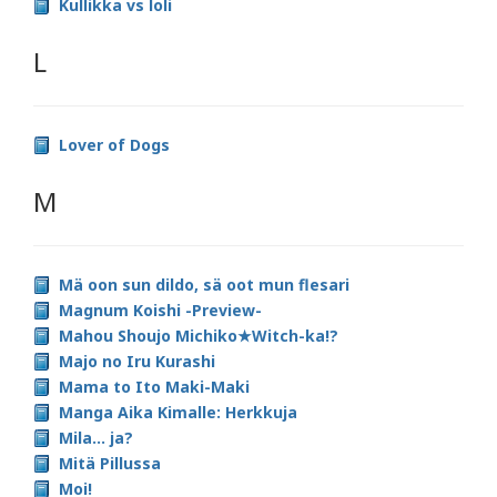
Kullikka vs loli
L
Lover of Dogs
M
Mä oon sun dildo, sä oot mun flesari
Magnum Koishi -Preview-
Mahou Shoujo Michiko★Witch-ka!?
Majo no Iru Kurashi
Mama to Ito Maki-Maki
Manga Aika Kimalle: Herkkuja
Mila... ja?
Mitä Pillussa
Moi!