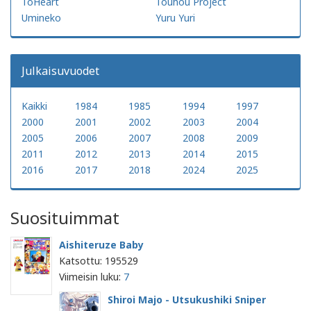
ToHeart
Touhou Project
Umineko
Yuru Yuri
Julkaisuvuodet
Kaikki
1984
1985
1994
1997
2000
2001
2002
2003
2004
2005
2006
2007
2008
2009
2011
2012
2013
2014
2015
2016
2017
2018
2024
2025
Suosituimmat
Aishiteruze Baby
Katsottu: 195529
Viimeisin luku:
7
Shiroi Majo - Utsukushiki Sniper