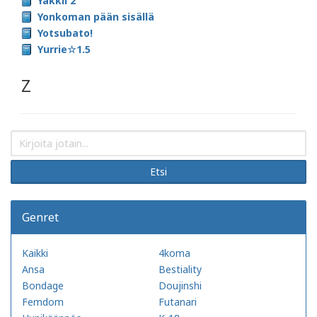
Yakkii 2
Yonkoman pään sisällä
Yotsubato!
Yurrie☆1.5
Z
Etsi
Genret
Kaikki
4koma
Ansa
Bestiality
Bondage
Doujinshi
Femdom
Futanari