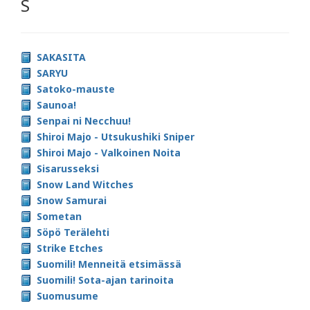
S
SAKASITA
SARYU
Satoko-mauste
Saunoa!
Senpai ni Necchuu!
Shiroi Majo - Utsukushiki Sniper
Shiroi Majo - Valkoinen Noita
Sisarusseksi
Snow Land Witches
Snow Samurai
Sometan
Söpö Terälehti
Strike Etches
Suomili! Menneitä etsimässä
Suomili! Sota-ajan tarinoita
Suomusume