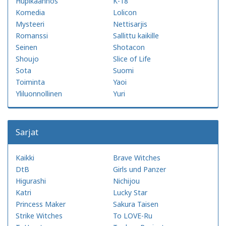
Hupikäännös
K-18
Komedia
Lolicon
Mysteeri
Nettisarjis
Romanssi
Sallittu kaikille
Seinen
Shotacon
Shoujo
Slice of Life
Sota
Suomi
Toiminta
Yaoi
Yliluonnollinen
Yuri
Sarjat
Kaikki
Brave Witches
DtB
Girls und Panzer
Higurashi
Nichijou
Katri
Lucky Star
Princess Maker
Sakura Taisen
Strike Witches
To LOVE-Ru