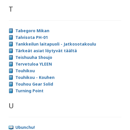
T
Tabegoro Mikan
Talvisota PH-01
Tankkeilun laitapuoli - Jatkosotakoulu
Tärkeät asiat löytyvät täältä
Teishuuha Shoujo
Tervetuloa YLEEN
Touhikou
Touhikou - Kouhen
Touhou Gear Solid
Turning Point
U
Ubunchu!