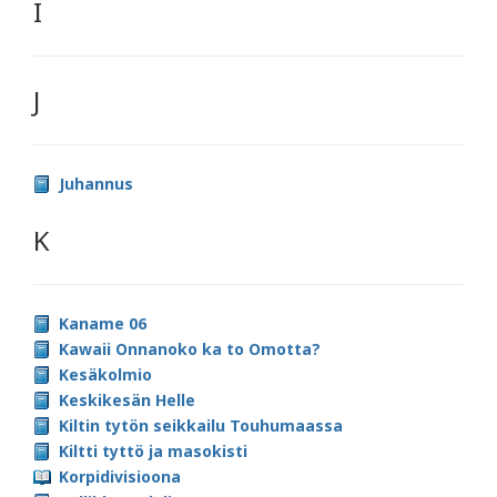
I
J
Juhannus
K
Kaname 06
Kawaii Onnanoko ka to Omotta?
Kesäkolmio
Keskikesän Helle
Kiltin tytön seikkailu Touhumaassa
Kiltti tyttö ja masokisti
Korpidivisioona